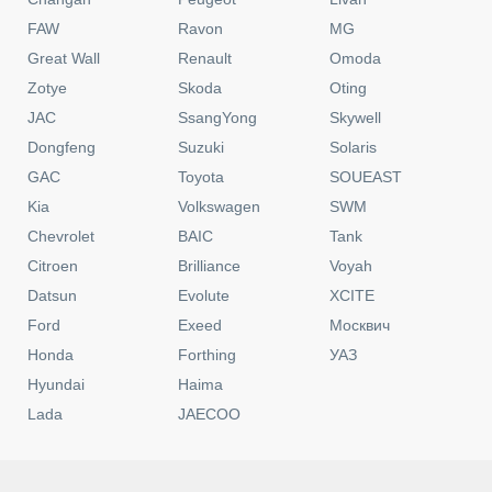
FAW
Ravon
MG
Great Wall
Renault
Omoda
Zotye
Skoda
Oting
JAC
SsangYong
Skywell
Dongfeng
Suzuki
Solaris
GAC
Toyota
SOUEAST
Kia
Volkswagen
SWM
Chevrolet
BAIC
Tank
Citroen
Brilliance
Voyah
Datsun
Evolute
XCITE
Ford
Exeed
Москвич
Honda
Forthing
УАЗ
Hyundai
Haima
Lada
JAECOO