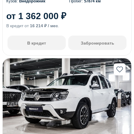
Кузов:
Внедорожник
Пробег:
57874 км
(126)
(74)
от 1 362 000 ₽
(13)
(13)
(86)
(85)
В кредит от
16 214 ₽ / мес
.
(36)
(1)
(8)
(32)
В кредит
Забронировать
(106)
(8)
(5)
(3)
(1)
(6)
(2)
(3)
(7)
(1)
(4)
(1)
(1)
(1)