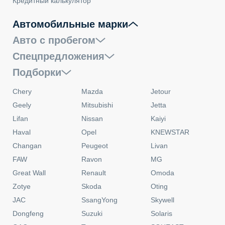
Кредитный калькулятор
Автомобильные марки
Авто с пробегом
Спецпредложения
Подборки
Chery
Mazda
Jetour
Geely
Mitsubishi
Jetta
Lifan
Nissan
Kaiyi
Haval
Opel
KNEWSTAR
Changan
Peugeot
Livan
FAW
Ravon
MG
Great Wall
Renault
Omoda
Zotye
Skoda
Oting
JAC
SsangYong
Skywell
Dongfeng
Suzuki
Solaris