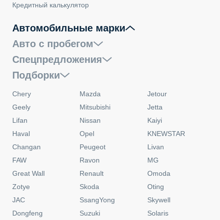
Кредитный калькулятор
Автомобильные марки
Авто с пробегом
Спецпредложения
Подборки
Chery
Mazda
Jetour
Geely
Mitsubishi
Jetta
Lifan
Nissan
Kaiyi
Haval
Opel
KNEWSTAR
Changan
Peugeot
Livan
FAW
Ravon
MG
Great Wall
Renault
Omoda
Zotye
Skoda
Oting
JAC
SsangYong
Skywell
Dongfeng
Suzuki
Solaris