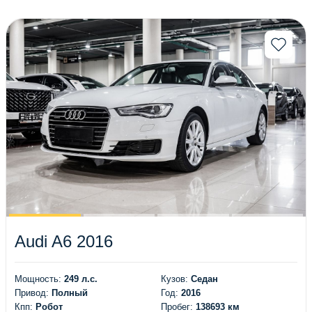
(95)
(83)
(72)
(59)
(42)
(32)
(28)
(12)
(18)
(14)
(6)
(199)
(34)
(14)
(77)
(11)
(20)
(1)
(4)
(87)
(3)
(1)
(7)
(164)
Audi A6 2016
(33)
(7)
(4)
(23)
Мощность:
249 л.с.
Кузов:
Седан
(18)
(63)
Привод:
Полный
Год:
2016
(126)
(74)
Кпп:
Робот
Пробег:
138693 км