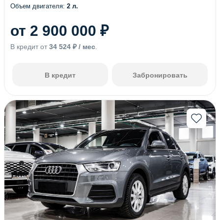
Объем двигателя:
2 л.
(13)
(13)
(86)
(85)
от 2 900 000 ₽
(36)
(1)
В кредит от
34 524 ₽ / мес
.
(8)
(32)
(106)
(8)
В кредит
Забронировать
(5)
(3)
(1)
(6)
(2)
(3)
(7)
(1)
(4)
(1)
(1)
(1)