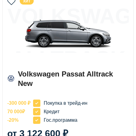
ХИТ
VOLKSWAG
PASSAT
ALLTRACK
NEW
Volkswagen Passat Alltrack
New
-300 000 ₽
Покупка в трейд-ин
70 000₽
Кредит
-20%
Гос.программа
от 3 122 600 ₽