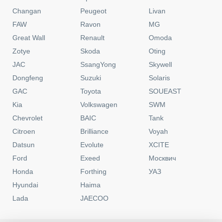
Changan
Peugeot
Livan
FAW
Ravon
MG
Great Wall
Renault
Omoda
Zotye
Skoda
Oting
JAC
SsangYong
Skywell
Dongfeng
Suzuki
Solaris
GAC
Toyota
SOUEAST
Kia
Volkswagen
SWM
Chevrolet
BAIC
Tank
Citroen
Brilliance
Voyah
Datsun
Evolute
XCITE
Ford
Exeed
Москвич
Honda
Forthing
УАЗ
Hyundai
Haima
Lada
JAECOO