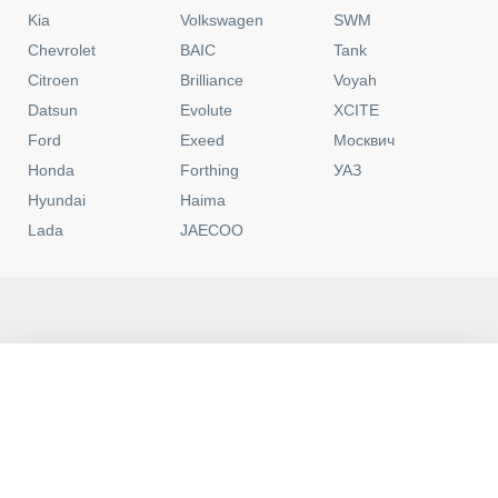
Kia
Volkswagen
SWM
Chevrolet
BAIC
Tank
Citroen
Brilliance
Voyah
Datsun
Evolute
XCITE
Ford
Exeed
Москвич
Honda
Forthing
УАЗ
Hyundai
Haima
Lada
JAECOO
Москва
Контакты
0
Новые
C пробегом
Программы
Избранное
Политика конфиденциальности
Юридическая информация
Пользовательское соглашение
Условия кредитования