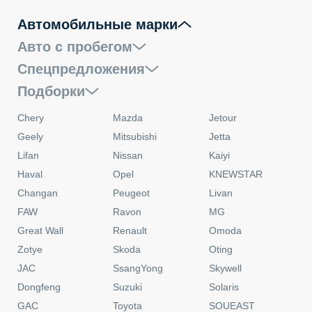
Автомобильные марки
Авто с пробегом
Спецпредложения
Подборки
Chery
Mazda
Jetour
Geely
Mitsubishi
Jetta
Lifan
Nissan
Kaiyi
Haval
Opel
KNEWSTAR
Changan
Peugeot
Livan
FAW
Ravon
MG
Great Wall
Renault
Omoda
Zotye
Skoda
Oting
JAC
SsangYong
Skywell
Dongfeng
Suzuki
Solaris
GAC
Toyota
SOUEAST