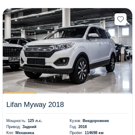
(95)
(83)
(72)
(59)
(42)
(32)
(28)
(12)
(18)
(14)
(6)
(199)
(34)
(14)
(77)
(11)
(20)
(1)
(4)
(87)
(3)
(1)
(7)
(164)
Lifan Myway 2018
(33)
(7)
(4)
(23)
Мощность:
125 л.с.
Кузов:
Внедорожник
(18)
(63)
Привод:
Задний
Год:
2018
(126)
(74)
Кпп:
Механика
Пробег:
114698 км