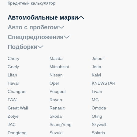
Кредитный калькулятор
Автомобильные марки
Авто с пробегом
Спецпредложения
Подборки
Chery
Mazda
Jetour
Geely
Mitsubishi
Jetta
Lifan
Nissan
Kaiyi
Haval
Opel
KNEWSTAR
Changan
Peugeot
Livan
FAW
Ravon
MG
Great Wall
Renault
Omoda
Zotye
Skoda
Oting
JAC
SsangYong
Skywell
Dongfeng
Suzuki
Solaris