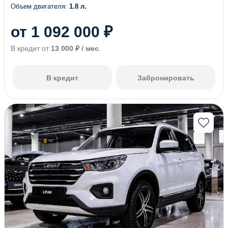
Объем двигателя:
1.8 л.
(13)
(13)
(86)
(85)
от 1 092 000 ₽
(36)
(1)
В кредит от
13 000 ₽ / мес
.
(8)
(32)
(106)
(8)
В кредит
Забронировать
(5)
(3)
(1)
(6)
(2)
(3)
(7)
(1)
(4)
(1)
(1)
(1)