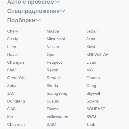
Авто с пробегом
Спецпредложения
Подборки
Chery
Mazda
Jetour
Geely
Mitsubishi
Jetta
Lifan
Nissan
Kaiyi
Haval
Opel
KNEWSTAR
Changan
Peugeot
Livan
FAW
Ravon
MG
Great Wall
Renault
Omoda
Zotye
Skoda
Oting
JAC
SsangYong
Skywell
Dongfeng
Suzuki
Solaris
GAC
Toyota
SOUEAST
Kia
Volkswagen
SWM
Chevrolet
BAIC
Tank