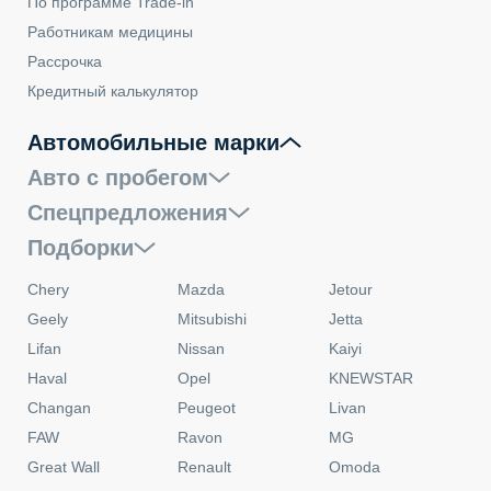
По программе Trade-in
Работникам медицины
Рассрочка
Кредитный калькулятор
Автомобильные марки
Авто с пробегом
Спецпредложения
Подборки
Chery
Mazda
Jetour
Geely
Mitsubishi
Jetta
Lifan
Nissan
Kaiyi
Haval
Opel
KNEWSTAR
Changan
Peugeot
Livan
FAW
Ravon
MG
Great Wall
Renault
Omoda