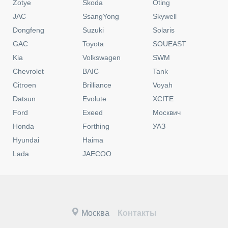
Zotye
Skoda
Oting
JAC
SsangYong
Skywell
Dongfeng
Suzuki
Solaris
GAC
Toyota
SOUEAST
Kia
Volkswagen
SWM
Chevrolet
BAIC
Tank
Citroen
Brilliance
Voyah
Datsun
Evolute
XCITE
Ford
Exeed
Москвич
Honda
Forthing
УАЗ
Hyundai
Haima
Lada
JAECOO
Москва
Контакты