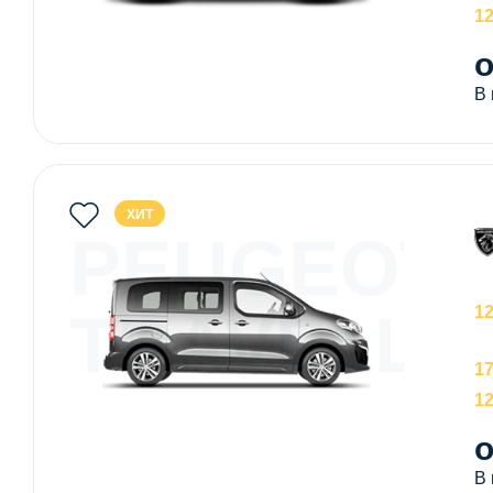
1
о
В
ХИТ
PEUGEOT
TRAVELLE
1
1
1
о
В