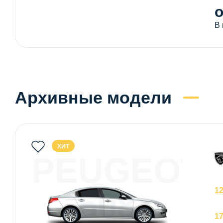
о
В
Архивные модели
ХИТ
PEUGEOT
508
1
1