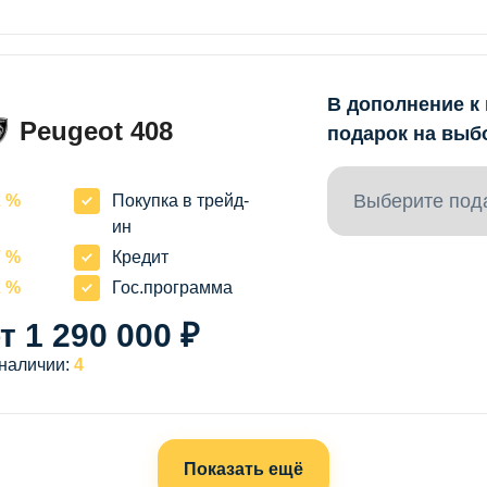
В дополнение к
Peugeot 408
подарок на выб
Выберите под
2 %
Покупка в трейд-
ин
7 %
Кредит
2 %
Гос.программа
т 1 290 000 ₽
 наличии:
4
Показать ещё