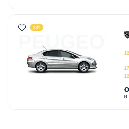
ХИТ
PEUGEOT
408
1
1
1
о
В