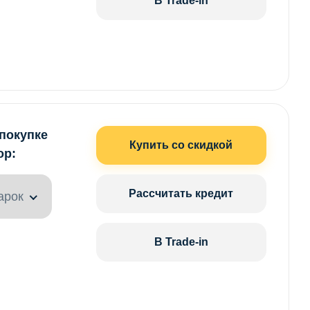
В Trade-in
 покупке
Купить со скидкой
ор:
Рассчитать кредит
арок
В Trade-in