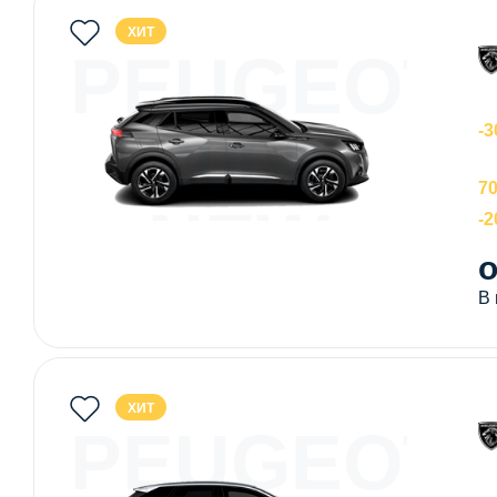
ХИТ
PEUGEOT
2008
-3
70
NEW
-
о
В
ХИТ
PEUGEOT