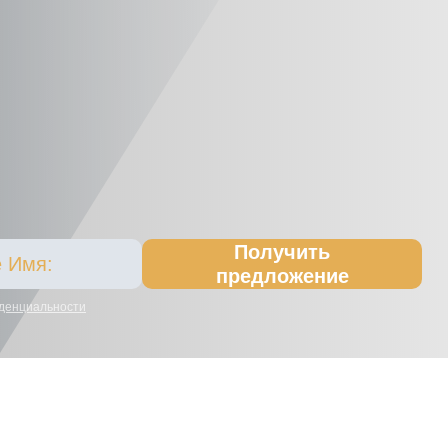
Получить
предложение
денциальности