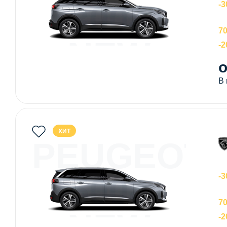
3008
-3
70
NEW
-
о
В
ХИТ
PEUGEOT
5008
-3
70
NEW
-