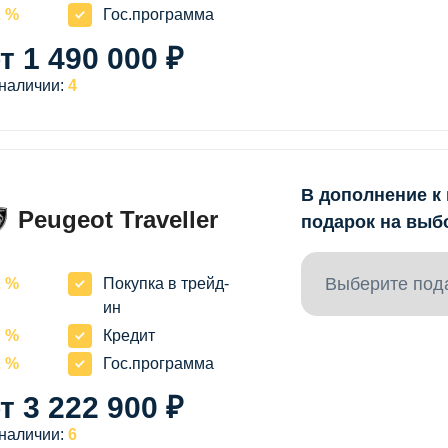
2 %
Гос.программа
т 1 490 000 ₽
 наличии:
4
В дополнение к
Peugeot Traveller
подарок на выб
Выберите под
R
2 %
Покупка в трейд-
ин
7 %
Кредит
2 %
Гос.программа
т 3 222 900 ₽
 наличии:
6