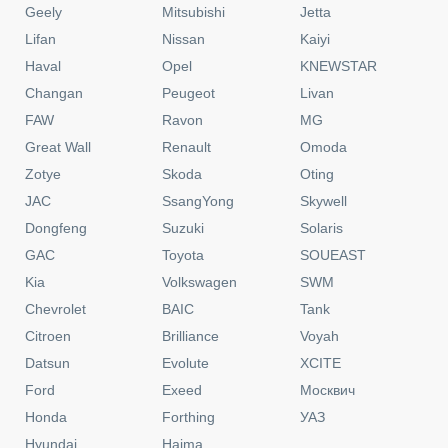
Geely
Mitsubishi
Jetta
Lifan
Nissan
Kaiyi
Haval
Opel
KNEWSTAR
Changan
Peugeot
Livan
FAW
Ravon
MG
Great Wall
Renault
Omoda
Zotye
Skoda
Oting
JAC
SsangYong
Skywell
Dongfeng
Suzuki
Solaris
GAC
Toyota
SOUEAST
Kia
Volkswagen
SWM
Chevrolet
BAIC
Tank
Citroen
Brilliance
Voyah
Datsun
Evolute
XCITE
Ford
Exeed
Москвич
Honda
Forthing
УАЗ
Hyundai
Haima