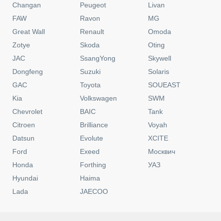
Changan
Peugeot
Livan
FAW
Ravon
MG
Great Wall
Renault
Omoda
Zotye
Skoda
Oting
JAC
SsangYong
Skywell
Dongfeng
Suzuki
Solaris
GAC
Toyota
SOUEAST
Kia
Volkswagen
SWM
Chevrolet
BAIC
Tank
Citroen
Brilliance
Voyah
Datsun
Evolute
XCITE
Ford
Exeed
Москвич
Honda
Forthing
УАЗ
Hyundai
Haima
Lada
JAECOO