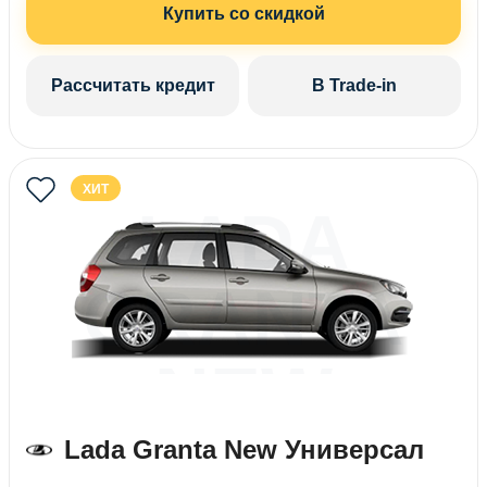
Купить со скидкой
Рассчитать кредит
В Trade-in
ХИТ
LADA
GRANTA
NEW
УНИВЕРСА
Lada Granta New Универсал