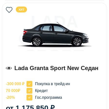
ХИТ
LADA
GRANTA
SPORT
NEW
Lada Granta Sport New Седан
СЕДАН
-300 000 ₽
Покупка в трейд-ин
70 000₽
Кредит
-20%
Гос.программа
от 1 175 850 ₽