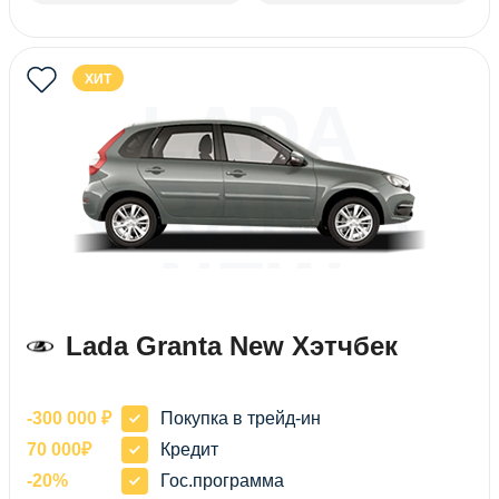
ХИТ
LADA
GRANTA
NEW
ХЭТЧБЕК
Lada Granta New Хэтчбек
-300 000 ₽
Покупка в трейд-ин
70 000₽
Кредит
-20%
Гос.программа