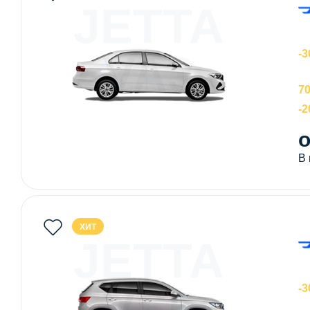
JETTA
VA3
-3
70
-
о
В
ХИТ
JETTA
VS5
-3