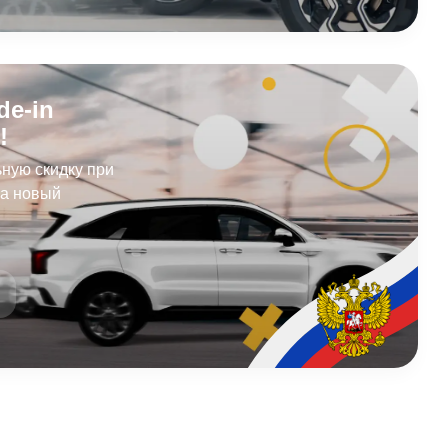
de-in
!
ную скидку при
на новый