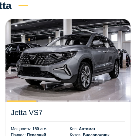
ta
Jetta VS7
Мощность:
150 л.с.
Кпп:
Автомат
Привод:
Передний
Кузов:
Внедорожник