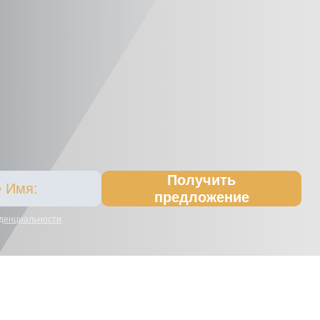
Получить
предложение
денциальности