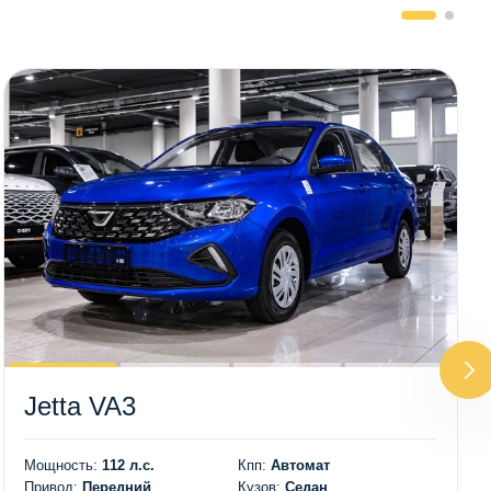
Jetta VA3
Мощность:
112 л.с.
Кпп:
Автомат
Привод:
Передний
Кузов:
Седан