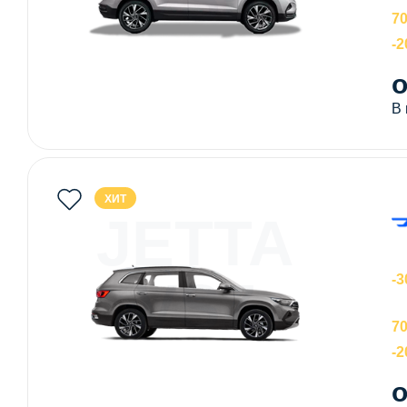
70
-
о
В
ХИТ
JETTA
VS7
-3
70
-
о