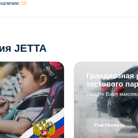
 наличии:
10
ия JETTA
Грандиозная 
тестового пар
Узнайте Вашу максим
Участвовать