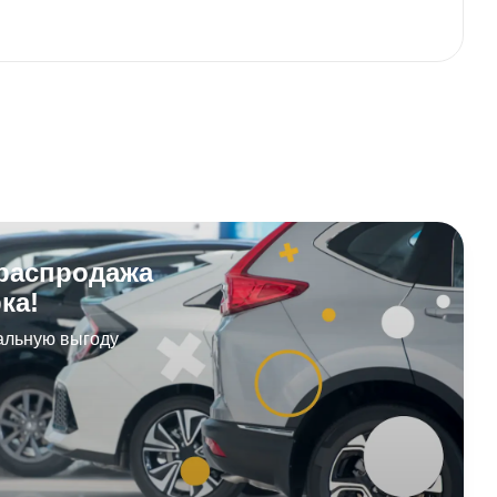
распродажа
ка!
альную выгоду