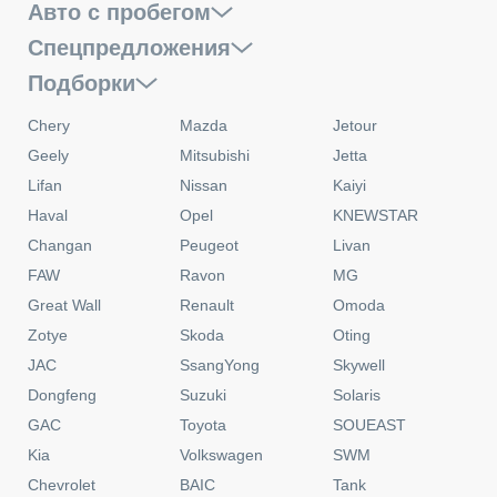
Авто с пробегом
Спецпредложения
Подборки
Chery
Mazda
Jetour
Geely
Mitsubishi
Jetta
Lifan
Nissan
Kaiyi
Haval
Opel
KNEWSTAR
Changan
Peugeot
Livan
FAW
Ravon
MG
Great Wall
Renault
Omoda
Zotye
Skoda
Oting
JAC
SsangYong
Skywell
Dongfeng
Suzuki
Solaris
GAC
Toyota
SOUEAST
Kia
Volkswagen
SWM
Chevrolet
BAIC
Tank