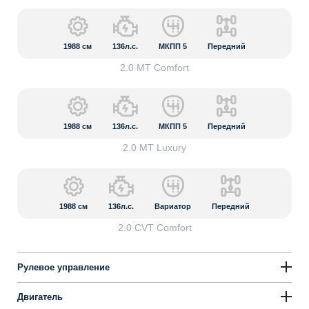
1988
см
136л.с.
МКПП 5
Передний
2.0 MT Comfort
1988
см
136л.с.
МКПП 5
Передний
2.0 MT Luxury
1988
см
136л.с.
Вариатор
Передний
2.0 CVT Comfort
Рулевое управление
Двигатель