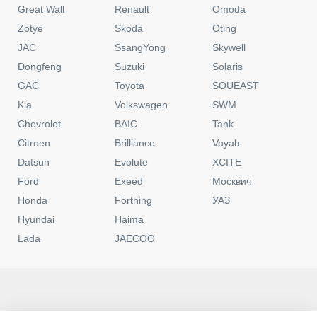
Great Wall
Renault
Omoda
Zotye
Skoda
Oting
JAC
SsangYong
Skywell
Dongfeng
Suzuki
Solaris
GAC
Toyota
SOUEAST
Kia
Volkswagen
SWM
Chevrolet
BAIC
Tank
Citroen
Brilliance
Voyah
Datsun
Evolute
XCITE
Ford
Exeed
Москвич
Honda
Forthing
УАЗ
Hyundai
Haima
Lada
JAECOO