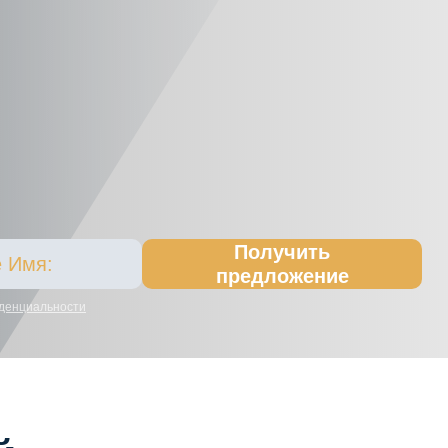
Получить
предложение
денциальности