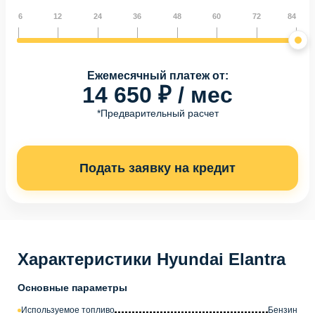
6
12
24
36
48
60
72
84
Ежемесячный платеж от:
14 650 ₽ / мес
*Предварительный расчет
Подать заявку на кредит
Характеристики Hyundai Elantra
Основные параметры
Используемое топливо
Бензин