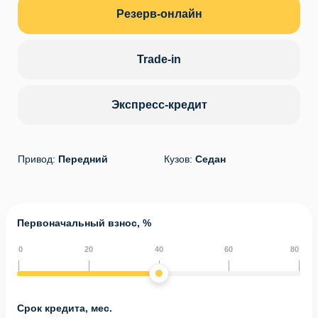
Резерв-онлайн
Trade-in
Экспресс-кредит
Привод:
Передний
Кузов:
Седан
Первоначальный взнос, %
0
20
40
60
80
Срок кредита, мес.