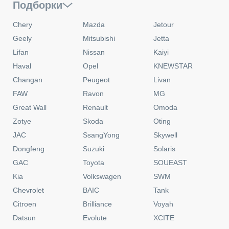
Подборки
Chery
Mazda
Jetour
Geely
Mitsubishi
Jetta
Lifan
Nissan
Kaiyi
Haval
Opel
KNEWSTAR
Changan
Peugeot
Livan
FAW
Ravon
MG
Great Wall
Renault
Omoda
Zotye
Skoda
Oting
JAC
SsangYong
Skywell
Dongfeng
Suzuki
Solaris
GAC
Toyota
SOUEAST
Kia
Volkswagen
SWM
Chevrolet
BAIC
Tank
Citroen
Brilliance
Voyah
Datsun
Evolute
XCITE