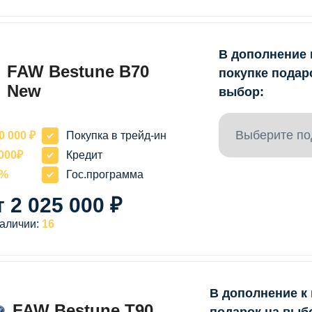
В дополнение 
FAW Bestune B70
покупке подар
New
выбор:
Выберите по
0 000 ₽
Покупка в трейд-ин
000₽
Кредит
0%
Гос.программа
т 2 025 000 ₽
наличии:
16
В дополнение к
FAW Bestune T90
подарок на выб