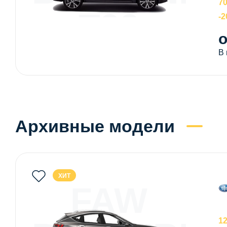
70
T99
-
о
В
Архивные модели
ХИТ
FAW
1