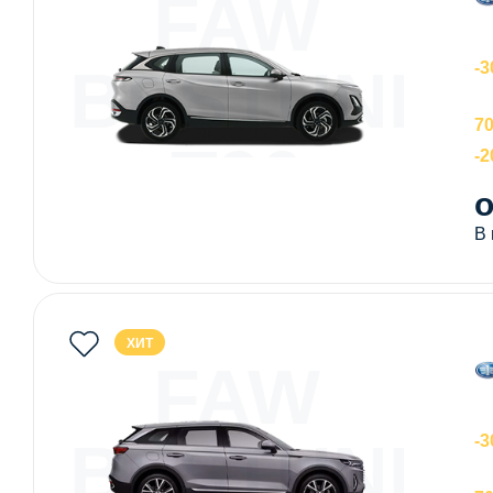
FAW
BESTUNE
-3
70
T90
-
о
В
ХИТ
FAW
BESTUNE
-3