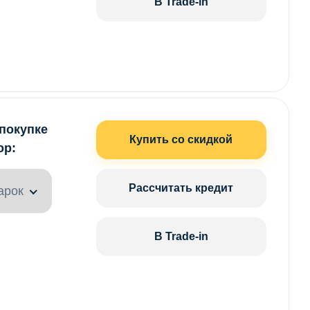
В Trade-in
 покупке
Купить со скидкой
ор:
Рассчитать кредит
арок
В Trade-in