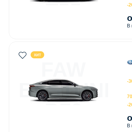
T55
-
о
В
ХИТ
FAW
BESTUNE
-3
70
B70
-
о
В