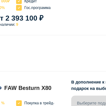
 000₽
Кредит
20%
Гос.программа
т 2 393 100 ₽
 наличии:
9
В дополнение к
FAW Besturn X80
подарок на выб
Выберите под
2 %
Покупка в трейд-