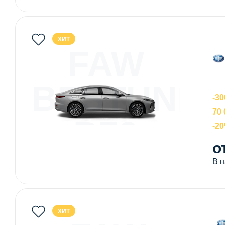
ХИТ
FAW
BESTUNE
-30
70 
B70
-2
о
NEW
В 
ХИТ