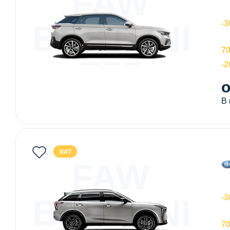
FAW
BESTUNE
-3
70
T77
-
о
В
ХИТ
FAW
BESTUNE
-3
70