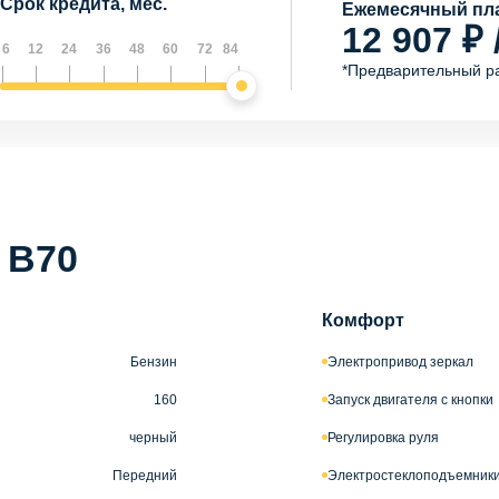
Срок кредита, мес.
Ежемесячный пла
12 907 ₽ 
6
12
24
36
48
60
72
84
*Предварительный р
 B70
Комфорт
Бензин
Электропривод зеркал
160
Запуск двигателя с кнопки
черный
Регулировка руля
Передний
Электростеклоподъемники