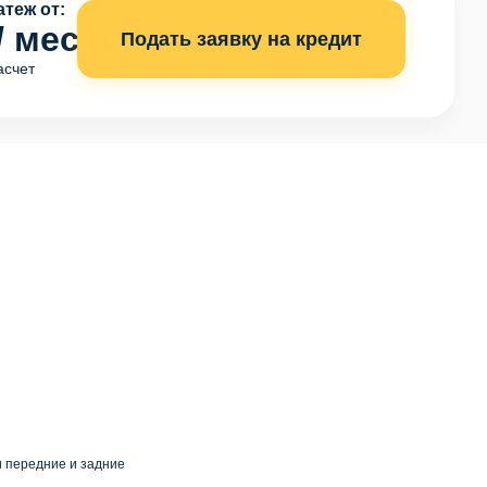
теж от:
/ мес
Подать заявку на кредит
асчет
 передние и задние