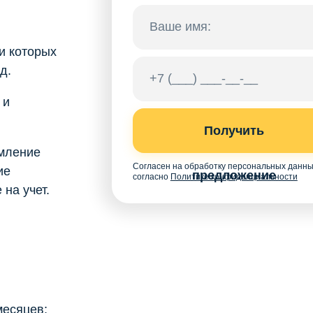
и которых
д.
 и
Получить
мление
Согласен на обработку персональных данн
ие
предложение
согласно
Политике конфиденциальности
на учет.
месяцев;