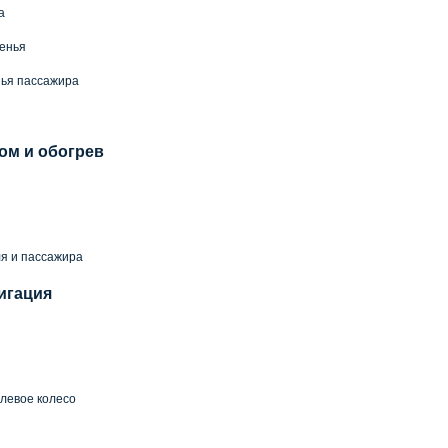
а
енья
нья пассажира
ом и обогрев
й
я и пассажира
игация
левое колесо