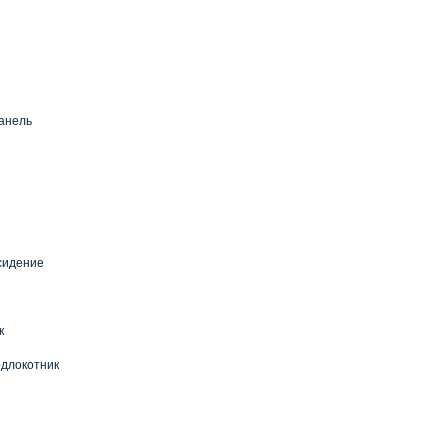
анель
сидение
к
длокотник