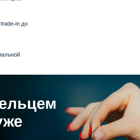
rade-in до
иальной
дельцем
уже