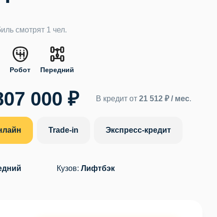
иль смотрят 1 чел.
.
Робот
Передний
807 000 ₽
В кредит от
21 512 ₽ / мес
.
нлайн
Trade-in
Экспресс-кредит
едний
Кузов:
Лифтбэк