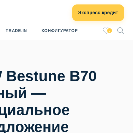
Экспресс-кредит
TRADE-IN
КОНФИГУРАТОР
0
 Bestune B70
ный —
циальное
дложение