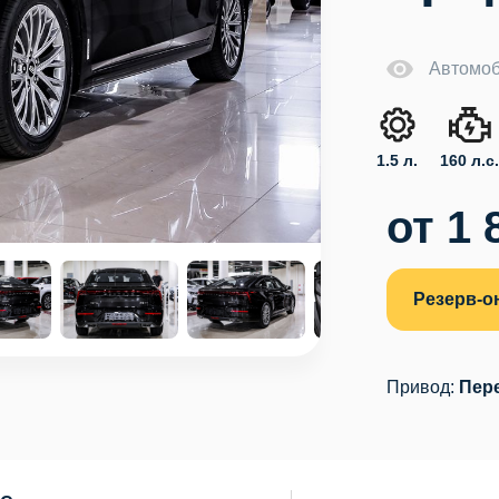
Автомоб
1.5 л.
160 л.с
от 1 
Резерв-о
Привод:
Пер