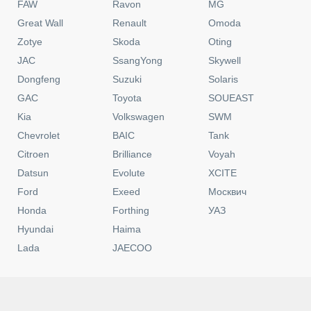
FAW
Ravon
MG
Great Wall
Renault
Omoda
Zotye
Skoda
Oting
JAC
SsangYong
Skywell
Dongfeng
Suzuki
Solaris
GAC
Toyota
SOUEAST
Kia
Volkswagen
SWM
Chevrolet
BAIC
Tank
Citroen
Brilliance
Voyah
Datsun
Evolute
XCITE
Ford
Exeed
Москвич
Honda
Forthing
УАЗ
Hyundai
Haima
Lada
JAECOO