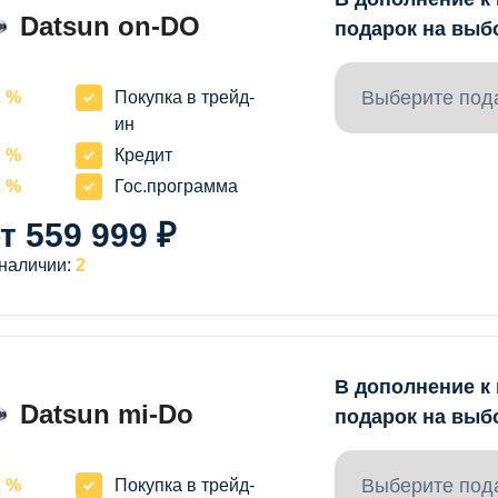
Datsun on-DO
подарок на выб
Выберите под
2 %
Покупка в трейд-
ин
7 %
Кредит
2 %
Гос.программа
т 559 999 ₽
 наличии:
2
В дополнение к
Datsun mi-Do
подарок на выб
Выберите под
2 %
Покупка в трейд-