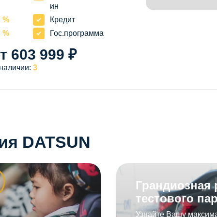
ин
7 %
Кредит
2 %
Гос.программа
т 603 999 ₽
 наличии:
3
ния DATSUN
Грандиозная 
тестового пар
Узнайте Вашу максим