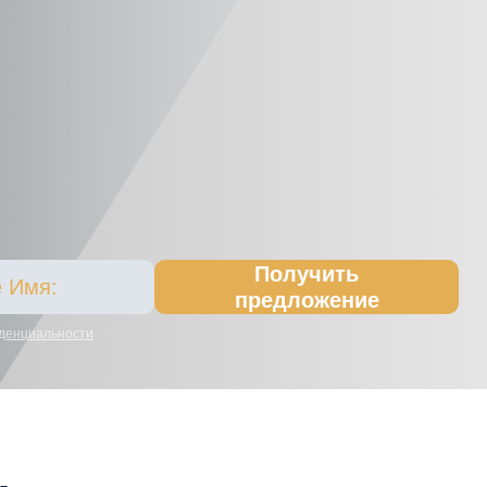
Получить
предложение
денциальности