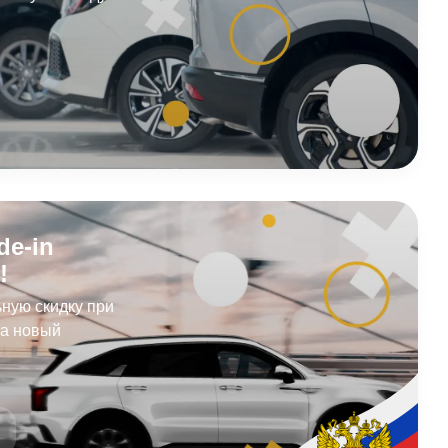
de-in
!
ную скидку при
на новый