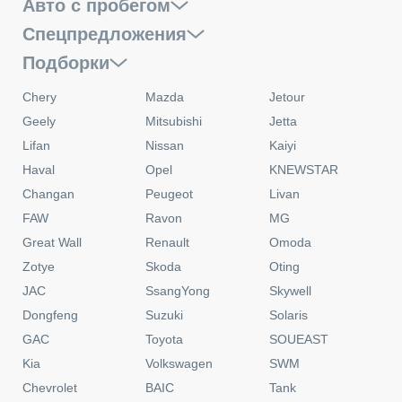
Авто с пробегом
Спецпредложения
Подборки
Chery
Mazda
Jetour
Geely
Mitsubishi
Jetta
Lifan
Nissan
Kaiyi
Haval
Opel
KNEWSTAR
Changan
Peugeot
Livan
FAW
Ravon
MG
Great Wall
Renault
Omoda
Zotye
Skoda
Oting
JAC
SsangYong
Skywell
Dongfeng
Suzuki
Solaris
GAC
Toyota
SOUEAST
Kia
Volkswagen
SWM
Chevrolet
BAIC
Tank