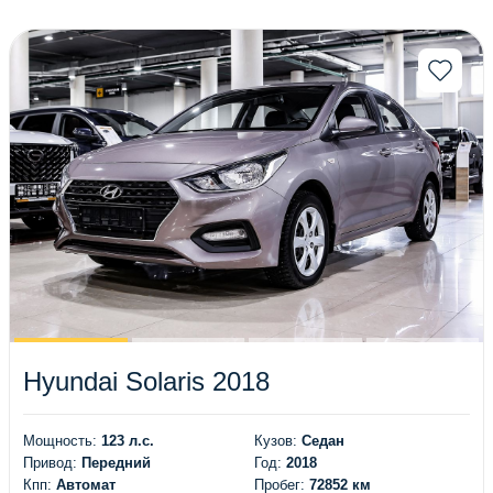
(95)
(83)
(72)
(59)
(42)
(32)
(28)
(12)
(18)
(14)
(6)
(199)
(34)
(14)
(77)
(11)
(20)
(1)
(4)
(87)
(3)
(1)
(7)
(164)
Hyundai Solaris 2018
(33)
(7)
(4)
(23)
Мощность:
123 л.с.
Кузов:
Седан
(18)
(63)
Привод:
Передний
Год:
2018
(126)
(74)
Кпп:
Автомат
Пробег:
72852 км