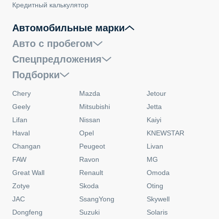
Кредитный калькулятор
Автомобильные марки
Авто с пробегом
Спецпредложения
Подборки
Chery
Mazda
Jetour
Geely
Mitsubishi
Jetta
Lifan
Nissan
Kaiyi
Haval
Opel
KNEWSTAR
Changan
Peugeot
Livan
FAW
Ravon
MG
Great Wall
Renault
Omoda
Zotye
Skoda
Oting
JAC
SsangYong
Skywell
Dongfeng
Suzuki
Solaris