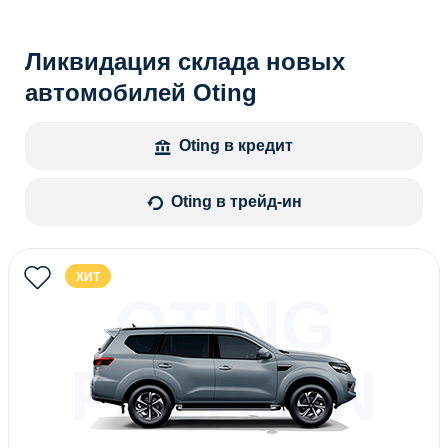
Ликвидация склада новых
автомобилей Oting
Oting в кредит
Oting в трейд-ин
ХИТ
OTING
PALADIN