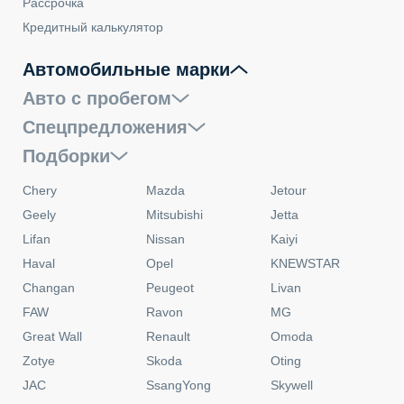
Рассрочка
Кредитный калькулятор
Автомобильные марки
Авто с пробегом
Спецпредложения
Подборки
Chery
Mazda
Jetour
Geely
Mitsubishi
Jetta
Lifan
Nissan
Kaiyi
Haval
Opel
KNEWSTAR
Changan
Peugeot
Livan
FAW
Ravon
MG
Great Wall
Renault
Omoda
Zotye
Skoda
Oting
JAC
SsangYong
Skywell