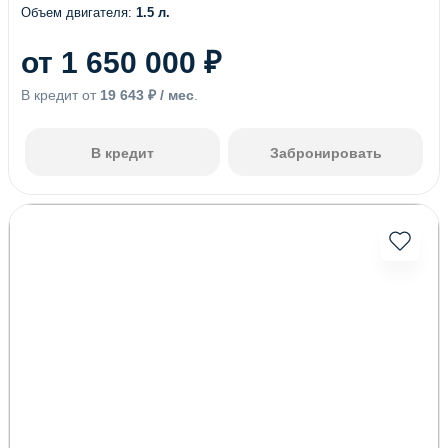
Объем двигателя:
1.5 л.
(13)
(13)
(86)
(85)
от 1 650 000 ₽
(36)
(1)
В кредит от
19 643 ₽ / мес
.
(8)
(32)
(106)
(8)
В кредит
Забронировать
(5)
(3)
(1)
(6)
(2)
(3)
(7)
(1)
(4)
(1)
(1)
(1)