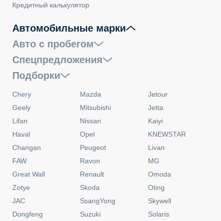
Кредитный калькулятор
Автомобильные марки
Авто с пробегом
Спецпредложения
Подборки
Chery
Mazda
Jetour
Geely
Mitsubishi
Jetta
Lifan
Nissan
Kaiyi
Haval
Opel
KNEWSTAR
Changan
Peugeot
Livan
FAW
Ravon
MG
Great Wall
Renault
Omoda
Zotye
Skoda
Oting
JAC
SsangYong
Skywell
Dongfeng
Suzuki
Solaris