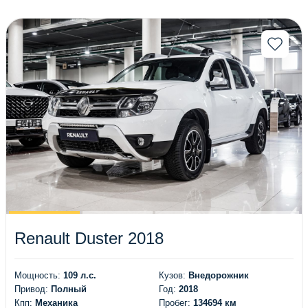
(95)
(83)
(72)
(59)
(42)
(32)
(28)
(12)
(18)
(14)
(6)
(199)
(34)
(14)
(77)
(11)
(20)
(1)
(4)
(87)
(3)
(1)
(7)
(164)
Renault Duster 2018
(33)
(7)
(4)
(23)
Мощность:
109 л.с.
Кузов:
Внедорожник
(18)
(63)
Привод:
Полный
Год:
2018
(126)
(74)
Кпп:
Механика
Пробег:
134694 км