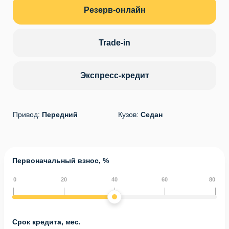
Резерв-онлайн
Trade-in
Экспресс-кредит
Привод:
Передний
Кузов:
Седан
Первоначальный взнос, %
0
20
40
60
80
Срок кредита, мес.