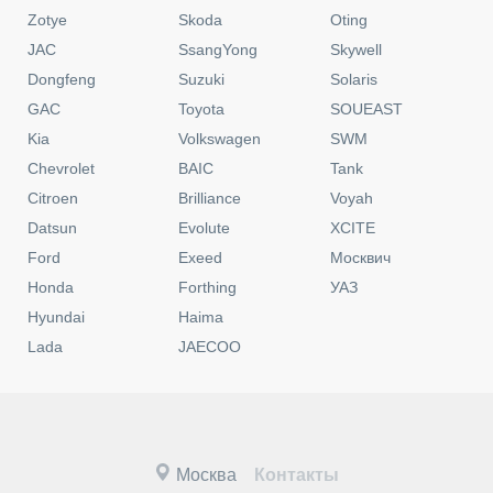
Zotye
Skoda
Oting
JAC
SsangYong
Skywell
Dongfeng
Suzuki
Solaris
GAC
Toyota
SOUEAST
Kia
Volkswagen
SWM
Chevrolet
BAIC
Tank
Citroen
Brilliance
Voyah
Datsun
Evolute
XCITE
Ford
Exeed
Москвич
Honda
Forthing
УАЗ
Hyundai
Haima
Lada
JAECOO
Москва
Контакты