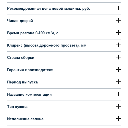
2.4 AT Lifestyle
2359
см
188л.с.
АКПП 6
Передний
2.4 AT Business
Рулевое управление
Двигатель
Расход топлива
Запасное колесо полноразмерное
Дополнительно
Размеры кузова