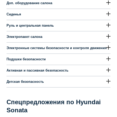
Размеры салона
Размерности ходовой части
Объёмы
Вес и допустимые нагрузки
Тормоза
Шины
Подвеска
Диски
Аудио системы
Микроклимат салона
Дополнительные удобства