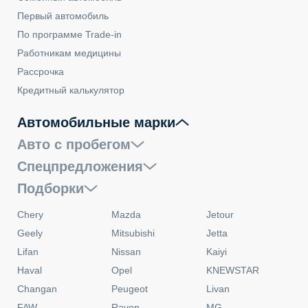
Hyundai Sonata
Мощность:
180 л.с.
Кпп:
Автомат
Привод:
Передний
Кузов:
Седан
от 2 787 000 ₽