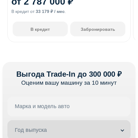
Рекомендованная цена новой машины, руб.
Число дверей
Время разгона 0-100 км/ч, с
Клиренс (высота дорожного просвета), мм
Страна сборки
Гарантия производителя
Период выпуска
Название комплектации
Тип кузова
Исполнение салона
Доп. оборудование салона