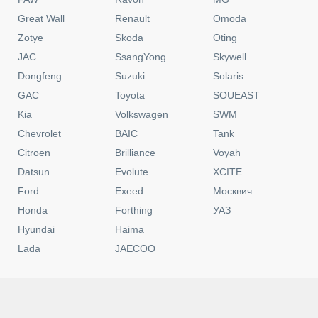
В кредит от
33 179 ₽ / мес
.
В кредит
Забронировать
Выгода Trade-In до 300 000 ₽
Оценим вашу машину за 10 минут
Год выпуска