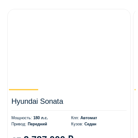
Навигационное и видео оборудование
Иммобилайзер
Стёкла
Крыша
Фары
Двери
Боковые зеркала
Аксессуары
Максимальная скорость, км/ч
Марка кузова