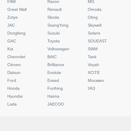
FAW
Ravon
MG
Great Wall
Renault
Omoda
Zotye
Skoda
Oting
JAC
SsangYong
Skywell
Dongfeng
Suzuki
Solaris
GAC
Toyota
SOUEAST
Kia
Volkswagen
SWM
Chevrolet
BAIC
Tank
Citroen
Brilliance
Voyah
Datsun
Evolute
XCITE
Ford
Exeed
Москвич
Honda
Forthing
УАЗ
Hyundai
Haima
Lada
JAECOO