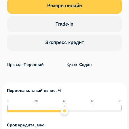
Резерв-онлайн
Trade-in
Экспресс-кредит
Привод:
Передний
Кузов:
Седан
Первоначальный взнос, %
0
20
40
60
80
Срок кредита, мес.