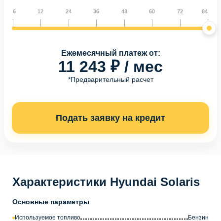
6
12
24
36
48
60
72
84
Ежемесячный платеж от:
11 243 ₽ / мес
*Предварительный расчет
Подать заявку на кредит
Характеристики Hyundai Solaris
Основные параметры
Используемое топливо
Бензин