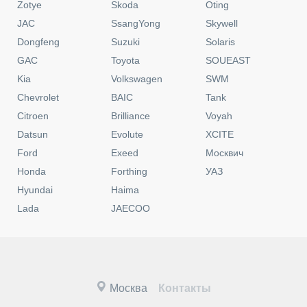
Zotye
Skoda
Oting
JAC
SsangYong
Skywell
Dongfeng
Suzuki
Solaris
GAC
Toyota
SOUEAST
Kia
Volkswagen
SWM
Chevrolet
BAIC
Tank
Citroen
Brilliance
Voyah
Datsun
Evolute
XCITE
Ford
Exeed
Москвич
Honda
Forthing
УАЗ
Hyundai
Haima
Lada
JAECOO
Москва
Контакты