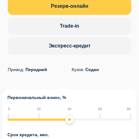
Резерв-онлайн
Trade-in
Экспресс-кредит
Привод:
Передний
Кузов:
Седан
Первоначальный взнос, %
0
20
40
60
80
Срок кредита, мес.