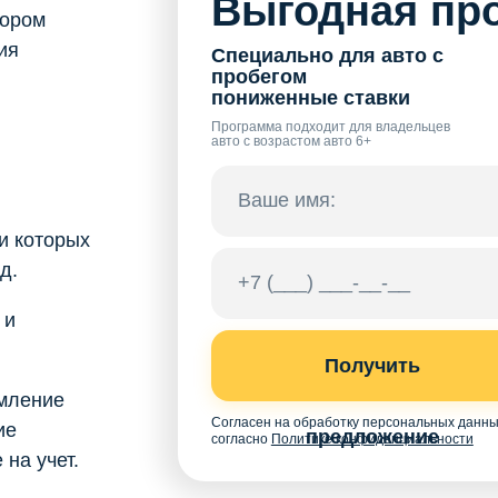
Выгодная про
бором
ия
Специально для авто с
пробегом
пониженные ставки
Программа подходит для владельцев
авто с возрастом авто 6+
и которых
д.
 и
Получить
мление
Согласен на обработку персональных данн
ие
предложение
согласно
Политике конфиденциальности
на учет.