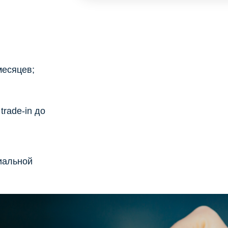
месяцев;
rade-in до
иальной