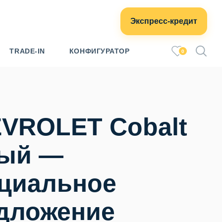
Экспресс-кредит
TRADE-IN
КОНФИГУРАТОР
0
VROLET Cobalt
ый —
циальное
дложение