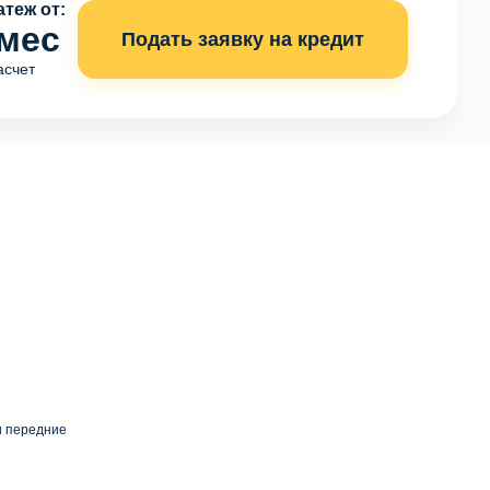
теж от:
 мес
Подать заявку на кредит
асчет
и передние