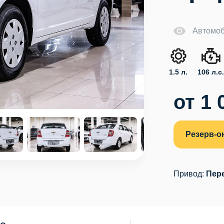
Автомоб
1.5 л.
106 л.с
от 1 
Резерв-о
Привод:
Пер