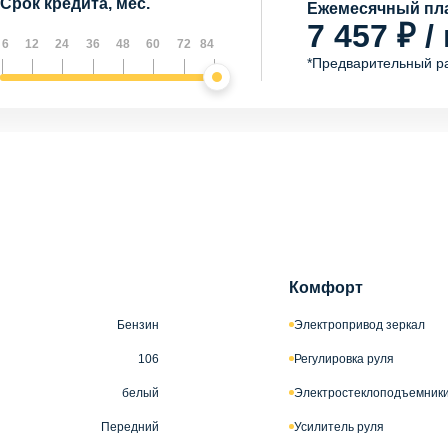
Срок кредита, мес.
Ежемесячный пла
7 457 ₽ /
6
12
24
36
48
60
72
84
*Предварительный р
Комфорт
Бензин
Электропривод зеркал
106
Регулировка руля
белый
Электростеклоподъемник
Передний
Усилитель руля