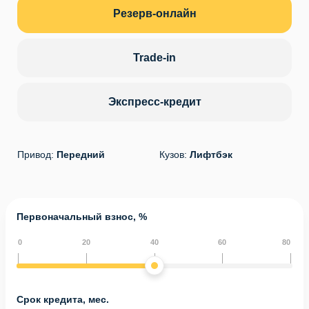
Резерв-онлайн
Trade-in
Экспресс-кредит
Привод:
Передний
Кузов:
Лифтбэк
Первоначальный взнос, %
0
20
40
60
80
Срок кредита, мес.