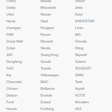
Chery
Mazda
Jetour
Geely
Mitsubishi
Jetta
Lifan
Nissan
Kaiyi
Haval
Opel
KNEWSTAR
Changan
Peugeot
Livan
FAW
Ravon
MG
Great Wall
Renault
Omoda
Zotye
Skoda
Oting
JAC
SsangYong
Skywell
Dongfeng
Suzuki
Solaris
GAC
Toyota
SOUEAST
Kia
Volkswagen
SWM
Chevrolet
BAIC
Tank
Citroen
Brilliance
Voyah
Datsun
Evolute
XCITE
Ford
Exeed
Москвич
Honda
Forthing
УАЗ