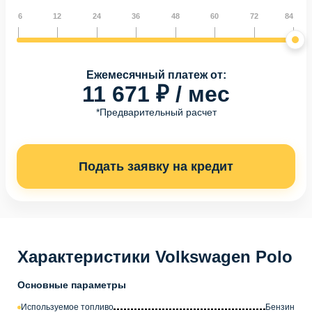
6
12
24
36
48
60
72
84
Ежемесячный платеж от:
11 671 ₽ / мес
*Предварительный расчет
Подать заявку на кредит
Характеристики Volkswagen Polo
Основные параметры
Используемое топливо
Бензин