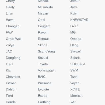
Chery
Mazda
Jetour
Geely
Mitsubishi
Jetta
Lifan
Nissan
Kaiyi
Haval
Opel
KNEWSTAR
Changan
Peugeot
Livan
FAW
Ravon
MG
Great Wall
Renault
Omoda
Zotye
Skoda
Oting
JAC
SsangYong
Skywell
Dongfeng
Suzuki
Solaris
GAC
Toyota
SOUEAST
Kia
Volkswagen
SWM
Chevrolet
BAIC
Tank
Citroen
Brilliance
Voyah
Datsun
Evolute
XCITE
Ford
Exeed
Москвич
Honda
Forthing
УАЗ