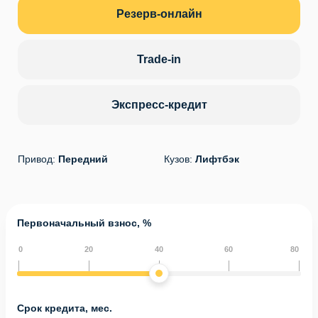
Резерв-онлайн
Trade-in
Экспресс-кредит
Привод:
Передний
Кузов:
Лифтбэк
Первоначальный взнос, %
0
20
40
60
80
Срок кредита, мес.