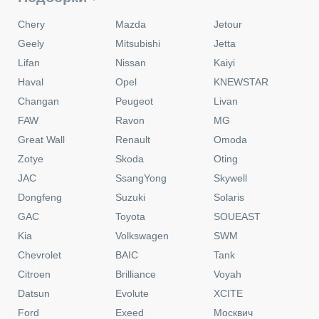
Chery
Mazda
Jetour
Geely
Mitsubishi
Jetta
Lifan
Nissan
Kaiyi
Haval
Opel
KNEWSTAR
Changan
Peugeot
Livan
FAW
Ravon
MG
Great Wall
Renault
Omoda
Zotye
Skoda
Oting
JAC
SsangYong
Skywell
Dongfeng
Suzuki
Solaris
GAC
Toyota
SOUEAST
Kia
Volkswagen
SWM
Chevrolet
BAIC
Tank
Citroen
Brilliance
Voyah
Datsun
Evolute
XCITE
Ford
Exeed
Москвич