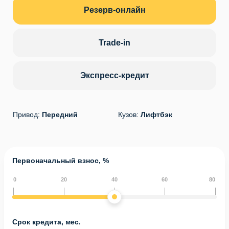
Резерв-онлайн
Trade-in
Экспресс-кредит
Привод:
Передний
Кузов:
Лифтбэк
Первоначальный взнос, %
0
20
40
60
80
Срок кредита, мес.