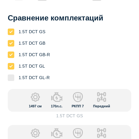
Сравнение комплектаций
1.5T DCT GS
1.5T DCT GB
1.5T DCT GB-R
1.5T DCT GL
1.5T DCT GL-R
1497
см
170л.с.
РКПП 7
Передний
1.5T DCT GS