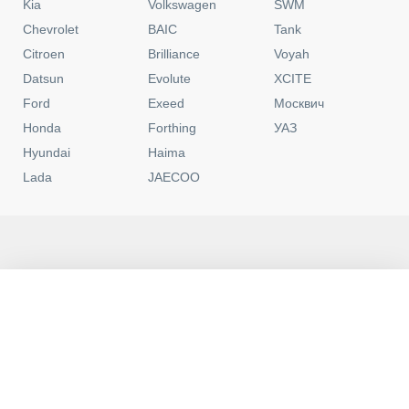
Kia
Volkswagen
SWM
Chevrolet
BAIC
Tank
Citroen
Brilliance
Voyah
Datsun
Evolute
XCITE
Ford
Exeed
Москвич
Honda
Forthing
УАЗ
Hyundai
Haima
Lada
JAECOO
Москва
Контакты
0
Новые
C пробегом
Программы
Избранное
Политика конфиденциальности
Юридическая информация
Пользовательское соглашение
Условия кредитования
Обращаем ваше внимание на то, что данный интернет-сайт носит