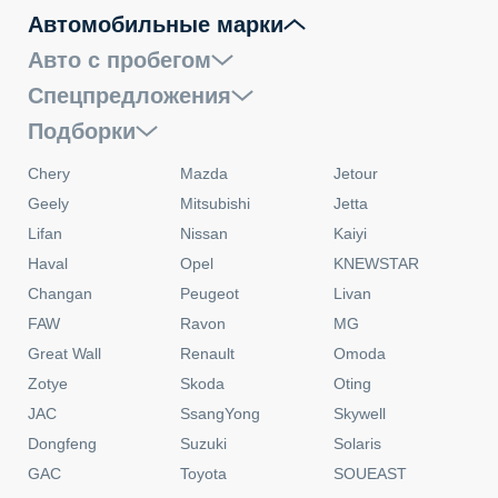
Автомобильные марки
Авто с пробегом
Спецпредложения
Подборки
Chery
Mazda
Jetour
Geely
Mitsubishi
Jetta
Lifan
Nissan
Kaiyi
Haval
Opel
KNEWSTAR
Changan
Peugeot
Livan
FAW
Ravon
MG
Great Wall
Renault
Omoda
Zotye
Skoda
Oting
JAC
SsangYong
Skywell
Dongfeng
Suzuki
Solaris
GAC
Toyota
SOUEAST