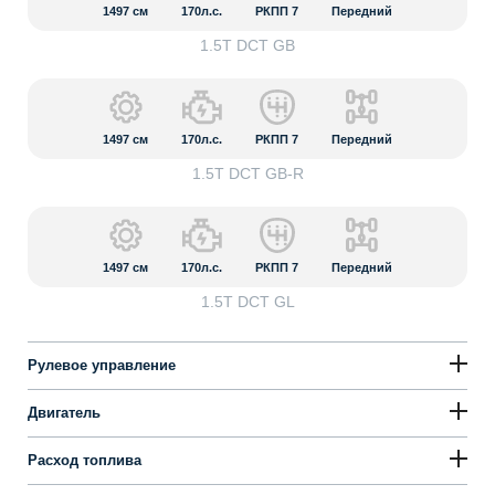
1497
см
170л.с.
РКПП 7
Передний
1.5T DCT GB
1497
см
170л.с.
РКПП 7
Передний
1.5T DCT GB-R
1497
см
170л.с.
РКПП 7
Передний
1.5T DCT GL
Рулевое управление
Двигатель
Расход топлива