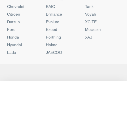
Chevrolet
BAIC
Tank
Citroen
Brilliance
Voyah
Datsun
Evolute
XCITE
Ford
Exeed
Москвич
Honda
Forthing
УАЗ
Hyundai
Haima
Lada
JAECOO
Москва
Контакты
0
Новые
C пробегом
Программы
Избранное
Политика конфиденциальности
Юридическая информация
Пользовательское соглашение
Условия кредитования
Обращаем ваше внимание на то, что данный интернет-сайт носит