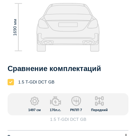
1690 мм
Сравнение комплектаций
1.5 T-GDI DCT GB
1497
см
170л.с.
РКПП 7
Передний
1.5 T-GDI DCT GB