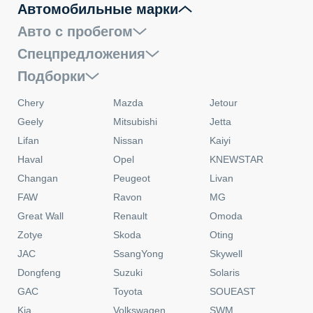
Автомобильные марки
Авто с пробегом
Спецпредложения
Подборки
Chery
Mazda
Jetour
Geely
Mitsubishi
Jetta
Lifan
Nissan
Kaiyi
Haval
Opel
KNEWSTAR
Changan
Peugeot
Livan
FAW
Ravon
MG
Great Wall
Renault
Omoda
Zotye
Skoda
Oting
JAC
SsangYong
Skywell
Dongfeng
Suzuki
Solaris
GAC
Toyota
SOUEAST
Kia
Volkswagen
SWM