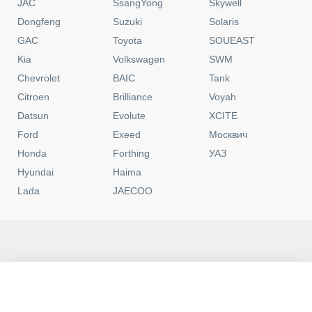
JAC
SsangYong
Skywell
Dongfeng
Suzuki
Solaris
GAC
Toyota
SOUEAST
Kia
Volkswagen
SWM
Chevrolet
BAIC
Tank
Citroen
Brilliance
Voyah
Datsun
Evolute
XCITE
Ford
Exeed
Москвич
Honda
Forthing
УАЗ
Hyundai
Haima
Lada
JAECOO
Москва
Контакты
0
Новые
C пробегом
Программы
Избранное
Политика конфиденциальности