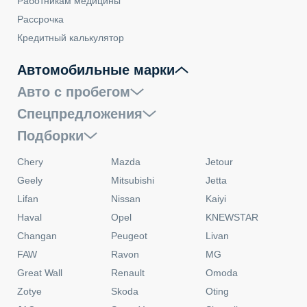
Работникам медицины
Рассрочка
Кредитный калькулятор
Автомобильные марки
Авто с пробегом
Спецпредложения
Подборки
Chery
Mazda
Jetour
Geely
Mitsubishi
Jetta
Lifan
Nissan
Kaiyi
Haval
Opel
KNEWSTAR
Changan
Peugeot
Livan
FAW
Ravon
MG
Great Wall
Renault
Omoda
Zotye
Skoda
Oting