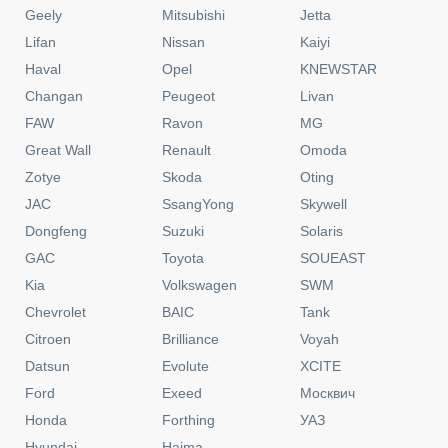
Geely
Mitsubishi
Jetta
Lifan
Nissan
Kaiyi
Haval
Opel
KNEWSTAR
Changan
Peugeot
Livan
FAW
Ravon
MG
Great Wall
Renault
Omoda
Zotye
Skoda
Oting
JAC
SsangYong
Skywell
Dongfeng
Suzuki
Solaris
GAC
Toyota
SOUEAST
Kia
Volkswagen
SWM
Chevrolet
BAIC
Tank
Citroen
Brilliance
Voyah
Datsun
Evolute
XCITE
Ford
Exeed
Москвич
Honda
Forthing
УАЗ
Hyundai
Haima