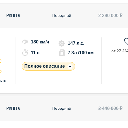
2 290 000 ₽
РКПП 6
Передний
180 км/ч
147 л.с.
от
27 262
11 c
7.3л./100 км
С
Полное описание
о
тах
2 440 000 ₽
РКПП 6
Передний