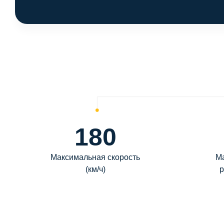
180
Максимальная скорость
М
(км/ч)
р