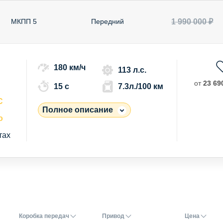
1 990 000 ₽
МКПП 5
Передний
180 км/ч
113 л.с.
от
23 690
15 c
7.3л./100 км
С
Полное описание
о
тах
Коробка передач
Привод
Цена