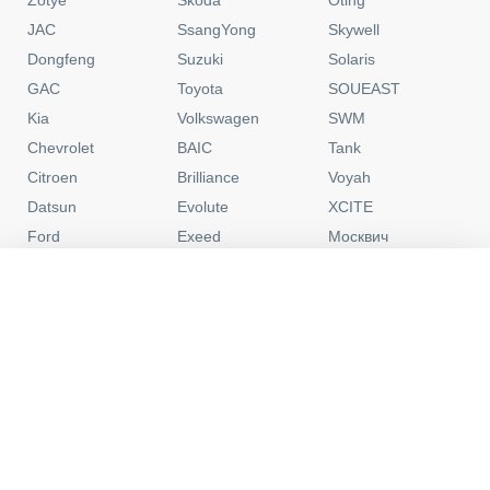
JAC
SsangYong
Skywell
Dongfeng
Suzuki
Solaris
GAC
Toyota
SOUEAST
Kia
Volkswagen
SWM
Chevrolet
BAIC
Tank
Citroen
Brilliance
Voyah
Datsun
Evolute
XCITE
Ford
Exeed
Москвич
Honda
Forthing
УАЗ
0
Hyundai
Haima
Новые
C пробегом
Программы
Избранное
Lada
JAECOO
Москва
Контакты