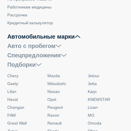
Работникам медицины
Рассрочка
Кредитный калькулятор
Автомобильные марки
Авто с пробегом
Спецпредложения
Подборки
Chery
Mazda
Jetour
Geely
Mitsubishi
Jetta
Lifan
Nissan
Kaiyi
Haval
Opel
KNEWSTAR
Changan
Peugeot
Livan
FAW
Ravon
MG
Great Wall
Renault
Omoda
Zotye
Skoda
Oting