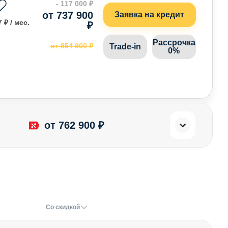
- 117 000 ₽
от 737 900
Заявка на кредит
 ₽ / мес.
₽
Рассрочка
от 854 900 ₽
Trade-in
0%
от 762 900 ₽
Со скидкой