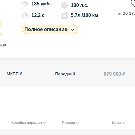
185 км/ч
100 л.с.
от
10 177
12.2 c
5,7л./100 км
С
Полное описание
о
тах
879 900 ₽
МКПП 6
Передний
Коробка передач
Привод
Цена