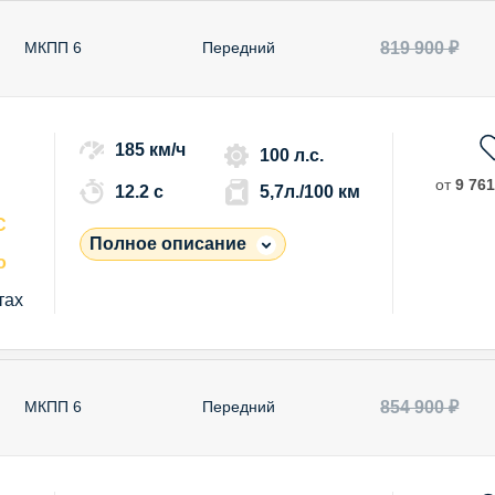
819 900 ₽
МКПП 6
Передний
185 км/ч
100 л.с.
от
9 761
12.2 c
5,7л./100 км
С
Полное описание
о
тах
854 900 ₽
МКПП 6
Передний