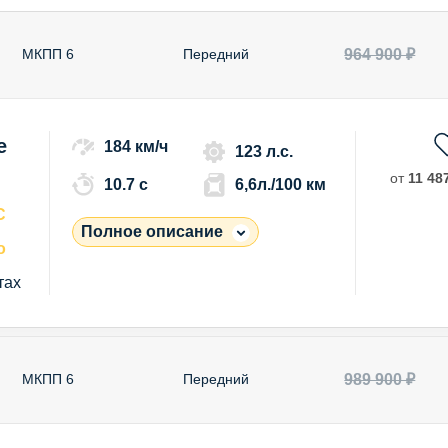
964 900 ₽
МКПП 6
Передний
e
184 км/ч
123 л.с.
от
11 487
10.7 c
6,6л./100 км
С
Полное описание
о
тах
989 900 ₽
МКПП 6
Передний