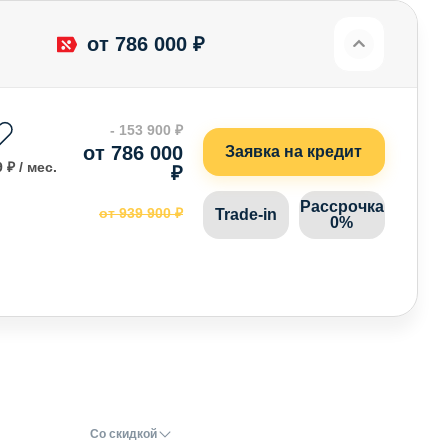
от 786 000 ₽
- 153 900 ₽
от 786 000
Заявка на кредит
 ₽ / мес.
₽
Рассрочка
от 939 900 ₽
Trade-in
0%
Со скидкой