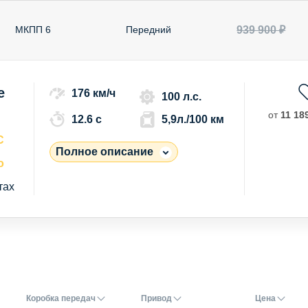
939 900 ₽
МКПП 6
Передний
e
176 км/ч
100 л.с.
от
11 189
12.6 c
5,9л./100 км
С
Полное описание
о
тах
Коробка передач
Привод
Цена