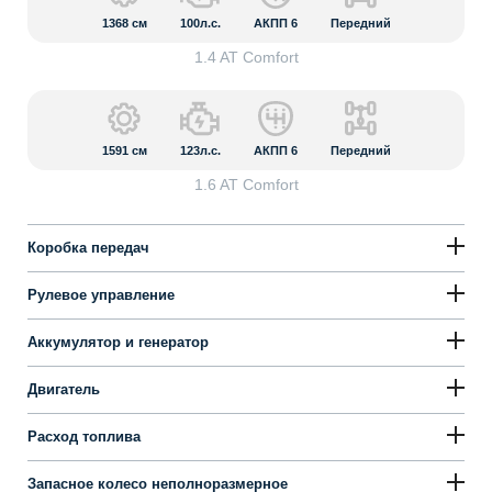
1368
см
100л.с.
АКПП 6
Передний
1.4 AT Сomfort
1591
см
123л.с.
АКПП 6
Передний
1.6 AT Сomfort
Коробка передач
Рулевое управление
Аккумулятор и генератор
Двигатель
Расход топлива
Запасное колесо неполноразмерное