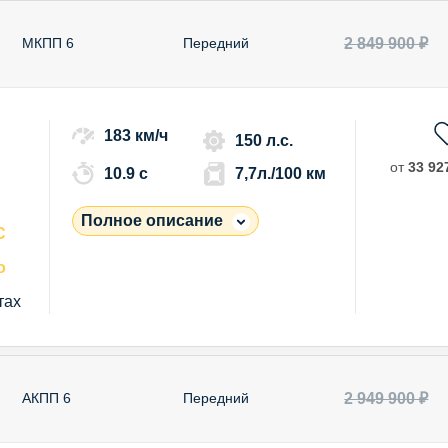
2 849 900 ₽
МКПП 6
Передний
183 км/ч
150 л.с.
от
33 927
10.9 c
7,7л./100 км
Полное описание
С
о
тах
2 949 900 ₽
АКПП 6
Передний