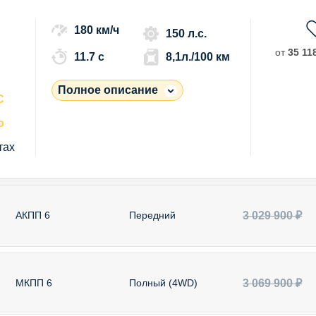
180 км/ч
150 л.с.
от
35 118
11.7 c
8,1л./100 км
Полное описание
С
о
тах
3 029 900 ₽
АКПП 6
Передний
3 069 900 ₽
МКПП 6
Полный (4WD)