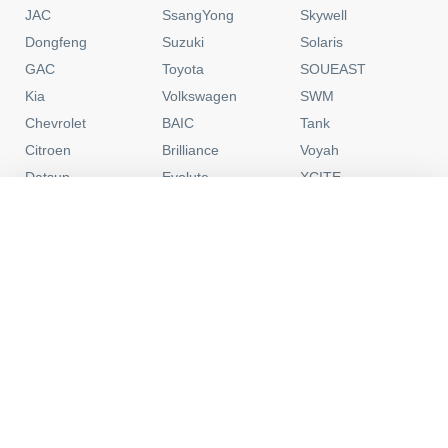
JAC
SsangYong
Skywell
Dongfeng
Suzuki
Solaris
GAC
Toyota
SOUEAST
Kia
Volkswagen
SWM
Chevrolet
BAIC
Tank
Citroen
Brilliance
Voyah
Datsun
Evolute
XCITE
Ford
Exeed
Москвич
0
Новые
C пробегом
Программы
Избранное
Honda
Forthing
УАЗ
Hyundai
Haima
Lada
JAECOO
Москва
Контакты
Политика конфиденциальности