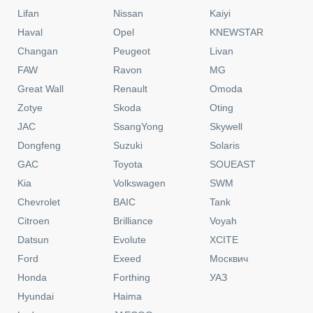
Lifan
Nissan
Kaiyi
Haval
Opel
KNEWSTAR
Changan
Peugeot
Livan
FAW
Ravon
MG
Great Wall
Renault
Omoda
Zotye
Skoda
Oting
JAC
SsangYong
Skywell
Dongfeng
Suzuki
Solaris
GAC
Toyota
SOUEAST
Kia
Volkswagen
SWM
Chevrolet
BAIC
Tank
Citroen
Brilliance
Voyah
Datsun
Evolute
XCITE
Ford
Exeed
Москвич
Honda
Forthing
УАЗ
Hyundai
Haima