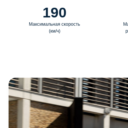
190
Максимальная скорость
М
(км/ч)
р