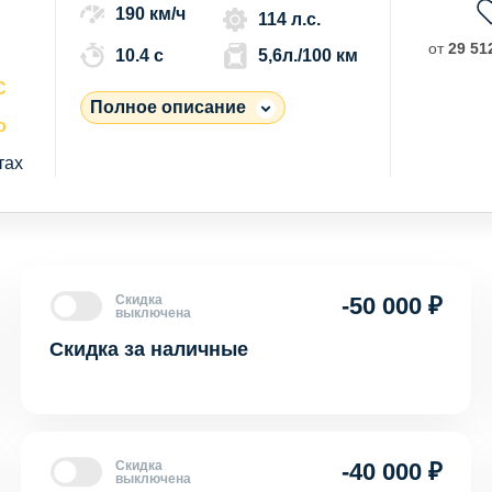
190 км/ч
114 л.с.
от
29 512
10.4 c
5,6л./100 км
С
Полное описание
о
тах
Скидка
-50 000 ₽
выключена
Скидка за наличные
Скидка
-40 000 ₽
выключена