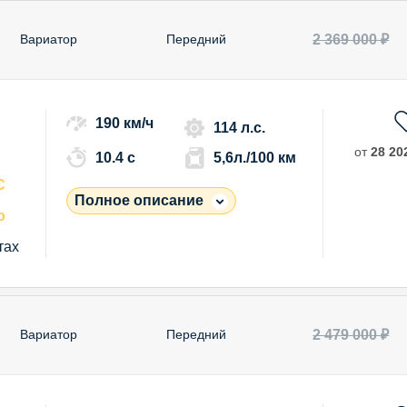
2 369 000 ₽
Вариатор
Передний
190 км/ч
114 л.с.
от
28 202
10.4 c
5,6л./100 км
С
Полное описание
о
тах
2 479 000 ₽
Вариатор
Передний