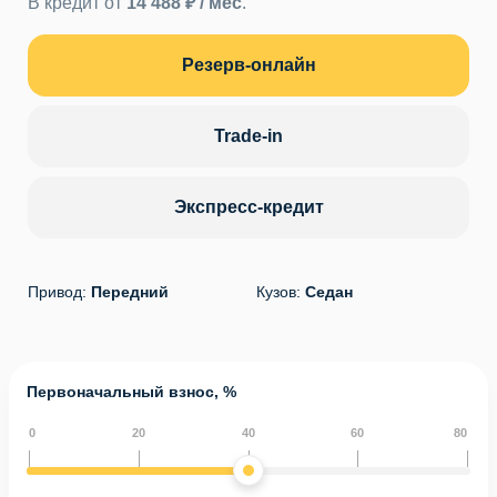
В кредит от
14 488 ₽ / мес
.
Резерв-онлайн
Trade-in
Экспресс-кредит
Привод:
Передний
Кузов:
Седан
Первоначальный взнос, %
0
20
40
60
80