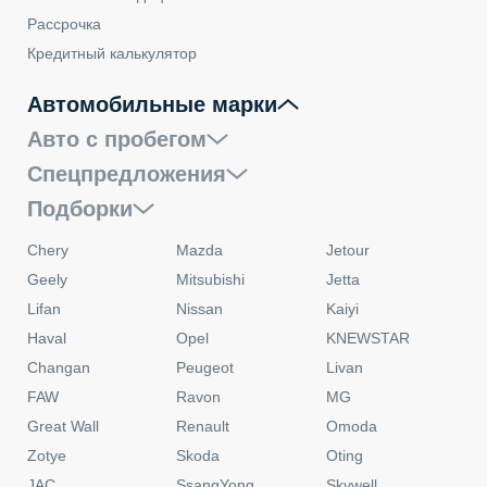
Рассрочка
Кредитный калькулятор
Автомобильные марки
Авто с пробегом
Спецпредложения
Подборки
Chery
Mazda
Jetour
Geely
Mitsubishi
Jetta
Lifan
Nissan
Kaiyi
Haval
Opel
KNEWSTAR
Changan
Peugeot
Livan
FAW
Ravon
MG
Great Wall
Renault
Omoda
Zotye
Skoda
Oting
JAC
SsangYong
Skywell