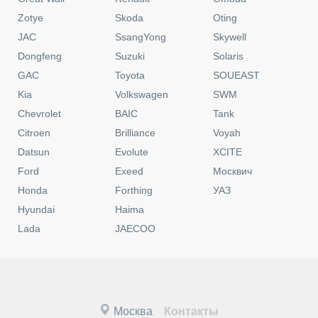
Zotye
Skoda
Oting
JAC
SsangYong
Skywell
Dongfeng
Suzuki
Solaris
GAC
Toyota
SOUEAST
Kia
Volkswagen
SWM
Chevrolet
BAIC
Tank
Citroen
Brilliance
Voyah
Datsun
Evolute
XCITE
Ford
Exeed
Москвич
Honda
Forthing
УАЗ
Hyundai
Haima
Lada
JAECOO
Москва
Контакты