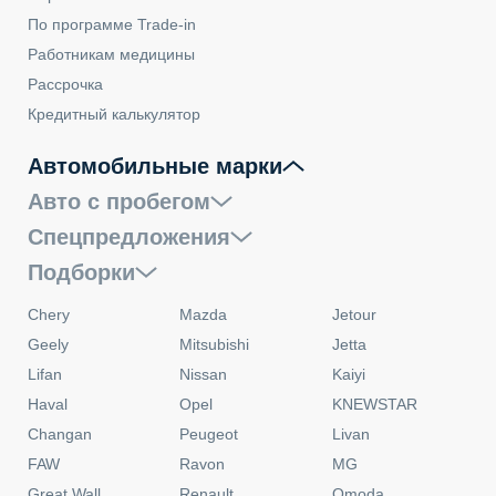
По программе Trade-in
Работникам медицины
Рассрочка
Кредитный калькулятор
Автомобильные марки
Авто с пробегом
Спецпредложения
Подборки
Chery
Mazda
Jetour
Geely
Mitsubishi
Jetta
Lifan
Nissan
Kaiyi
Haval
Opel
KNEWSTAR
Changan
Peugeot
Livan
FAW
Ravon
MG
Great Wall
Renault
Omoda