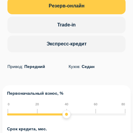
Резерв-онлайн
Trade-in
Экспресс-кредит
Привод:
Передний
Кузов:
Седан
Первоначальный взнос, %
0
20
40
60
80
Срок кредита, мес.