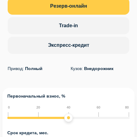
Резерв-онлайн
Trade-in
Экспресс-кредит
Привод:
Полный
Кузов:
Внедорожник
Первоначальный взнос, %
0
20
40
60
80
Срок кредита, мес.