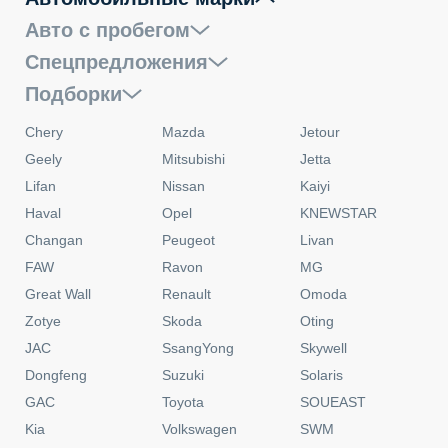
Авто с пробегом
Спецпредложения
Подборки
Chery
Mazda
Jetour
Geely
Mitsubishi
Jetta
Lifan
Nissan
Kaiyi
Haval
Opel
KNEWSTAR
Changan
Peugeot
Livan
FAW
Ravon
MG
Great Wall
Renault
Omoda
Zotye
Skoda
Oting
JAC
SsangYong
Skywell
Dongfeng
Suzuki
Solaris
GAC
Toyota
SOUEAST
Kia
Volkswagen
SWM