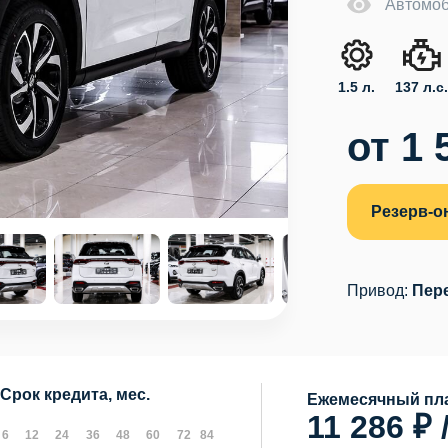
Автомоб
1.5 л.
137 л.с
от 1 
Резерв-о
Привод:
Пер
Срок кредита, мес.
Ежемесячный пла
11 286 ₽ 
6
12
24
36
48
60
72
84