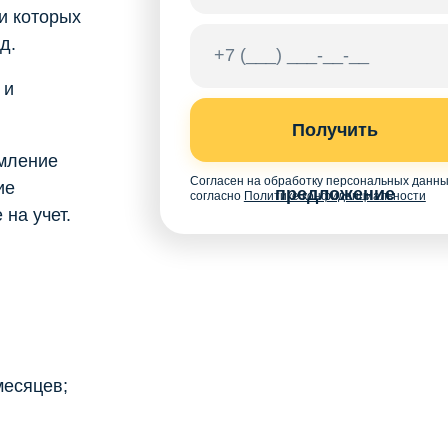
и которых
д.
 и
Получить
мление
Согласен на обработку персональных данн
ие
предложение
согласно
Политике конфиденциальности
на учет.
месяцев;