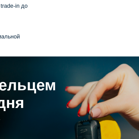
rade-in до
иальной
дельцем
дня
5