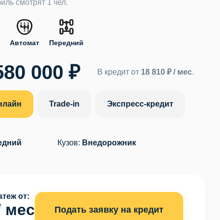
иль смотрят 1 чел.
.
Автомат
Передний
580 000 ₽
В кредит от
18 810 ₽ / мес
.
нлайн
Trade-in
Экспресс-кредит
едний
Кузов:
Внедорожник
теж от:
/ мес
Подать заявку на кредит