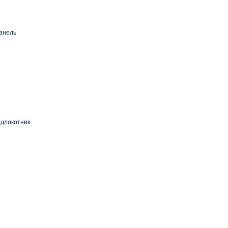
анель
длокотник