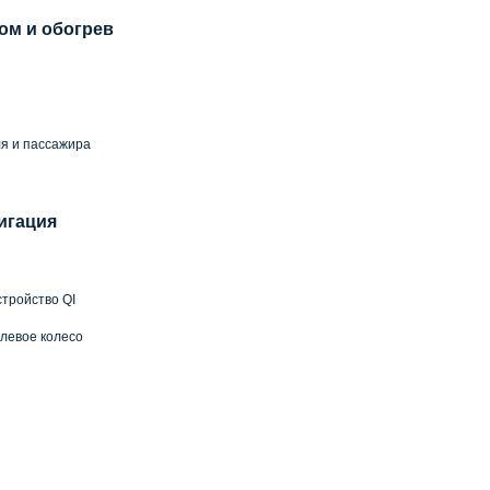
ом и обогрев
й
я и пассажира
игация
тройство QI
левое колесо