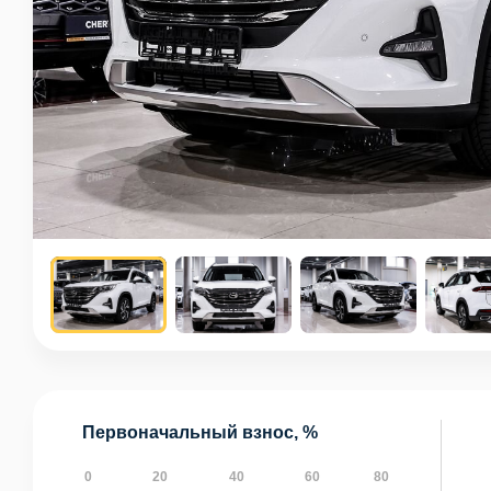
Первоначальный взнос, %
0
20
40
60
80